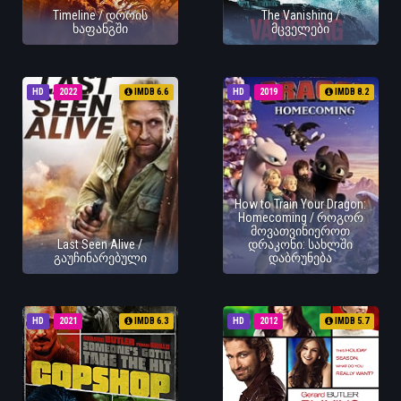
Timeline / დროის
The Vanishing /
ხაფანგში
მცველები
HD
2022
IMDB 6.6
HD
2019
IMDB 8.2
How to Train Your Dragon:
Homecoming / როგორ
მოვათვინიეროთ
Last Seen Alive /
დრაკონი: სახლში
გაუჩინარებული
დაბრუნება
HD
2021
IMDB 6.3
HD
2012
IMDB 5.7