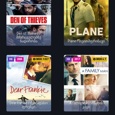
Den of Thieves /
მძარცველებზე
ნადირობა
Plane / თვითმფრინავი
HD
2004
IMDB 7.027
HD
2017
IMDB 6.7
Dear Frankie / ძვირფასო
A Family Man / ოჯახის
ფრენკი
კაცი