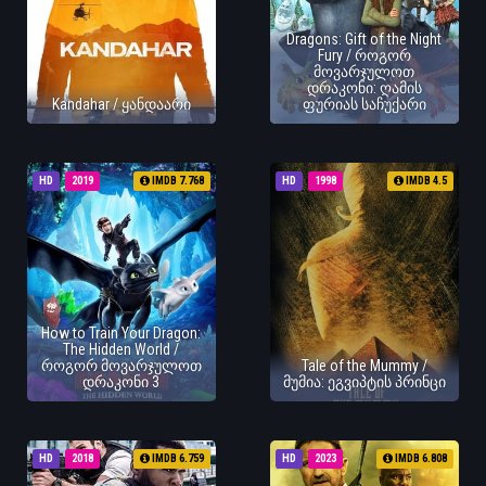
Dragons: Gift of the Night
Fury / როგორ
მოვარჯულოთ
დრაკონი: ღამის
Kandahar / ყანდაარი
ფურიას საჩუქარი
HD
2019
IMDB 7.768
HD
1998
IMDB 4.5
How to Train Your Dragon:
The Hidden World /
როგორ მოვარჯულოთ
Tale of the Mummy /
დრაკონი 3
მუმია: ეგვიპტის პრინცი
HD
2018
IMDB 6.759
HD
2023
IMDB 6.808