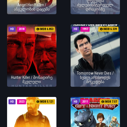
ლეგენდა
Angel Has Fallen /
ძვლებისმტვრეველ
ანგელოზის დაცემა
დრაკონზე
HD
2018
IMDB 6.853
HD
1997
IMDB 6.339
Tomorrow Never Dies /
Hunter Killer / მონადირე
ხვალ არასოდეს
მკვლელი
მოკვდება
HD
2023
IMDB 5.121
HD
2011
IMDB 7.07