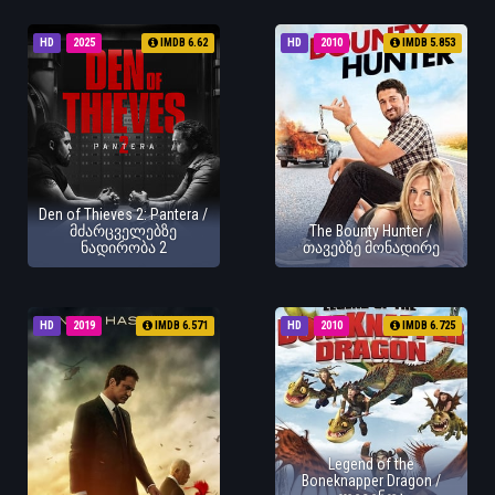
HD
2025
IMDB 6.62
HD
2010
IMDB 5.853
Den of Thieves 2: Pantera /
მძარცველებზე
The Bounty Hunter /
ნადირობა 2
თავებზე მონადირე
HD
2019
IMDB 6.571
HD
2010
IMDB 6.725
Legend of the
Boneknapper Dragon /