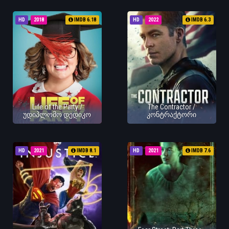
HD
2018
IMDB 6.18
HD
2022
IMDB 6.3
Life of the Party /
The Contractor /
უდიპლომო დედიკო
კონტრაქტორი
HD
2021
IMDB 8.1
HD
2021
IMDB 7.6