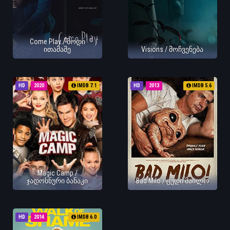
Come Play / მოდი
ითამაშე
Visions / მოჩვენება
HD
2020
IMDB 7.1
HD
2013
IMDB 5.6
Magic Camp /
ჯადოსნური ბანაკი
Bad Milo / ცუდი მაილო
HD
2014
IMDB 6.0