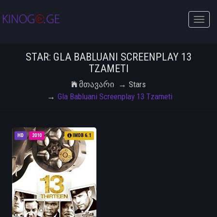
Toggle
naviga
STAR: GLA BABLUANI SCREENPLAY 13
TZAMETI
Მთავარი
Stars
Gla Babluani Screenplay 13 Tzameti
HD
2010
IMDB 6.1