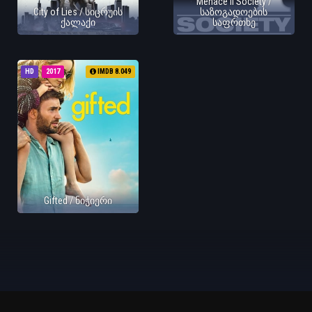
Menace II Society /
City of Lies / სიცრუის
საზოგადოების
ქალაქი
საფრთხე
HD
2017
IMDB 8.049
Gifted / ნიჭიერი