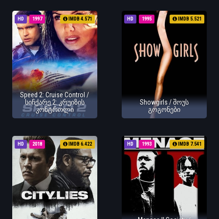
HD
1997
IMDB 4.571
HD
1995
IMDB 5.521
Speed 2: Cruise Control /
სიჩქარე 2: კრუიზის
Showgirls / შოუს
კონტროლი
გოგონები
HD
2018
IMDB 6.422
HD
1993
IMDB 7.541