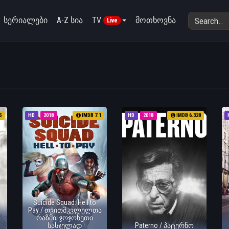
სერიალები
A-Z სია
TV
მოთხოვნა
Live
5
HD
2018
IMDB 7.1
HD
2018
IMDB 6.328
Suicide Squad: Hell to
Pay / თვითმკვლელთა
რაზმი: ჯოჯოხეთი
სასჯელად
Paterno / პატერნო