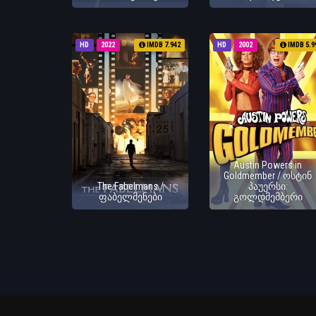
HD
2022
IMDB 7.942
HD
2002
IMDB 5.9
Austin Powers in
Goldmember / ოსტინ
The Fabelmans /
პაუერსი:
ფაბელმენები
გოლდმემბერი