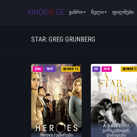
ჟანრი
წელი
ფილმები
STAR: GREG GRUNBERG
2006
78 EP
IMDB 7.5
HD
2018
IMDB 7.
A Star Is Born /
ვარსკვლავის
Heroes / გმირები
დაბადება