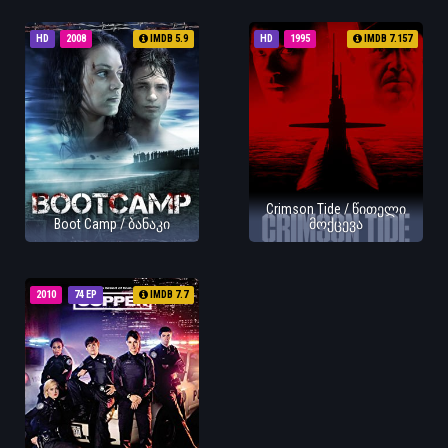
HD
2008
IMDB 5.9
HD
1995
IMDB 7.157
Crimson Tide / წითელი
Boot Camp / ბანაკი
მოქცევა
2010
74 EP
IMDB 7.7