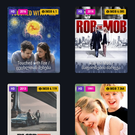
HD
2016
IMDB 6.1
HD
2014
IMDB 6.085
Touched with Fire /
Rob the Mob /
ცეცხლთან შეხება
მაფიოზების ძარცვა
HD
2013
IMDB 6.119
HD
1991
IMDB 7.364