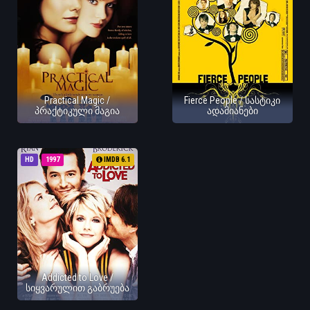
Practical Magic /
Fierce People / სასტიკი
პრაქტიკული მაგია
ადამიანები
HD
1997
IMDB 6.1
Addicted to Love /
სიყვარულით გაბრუება