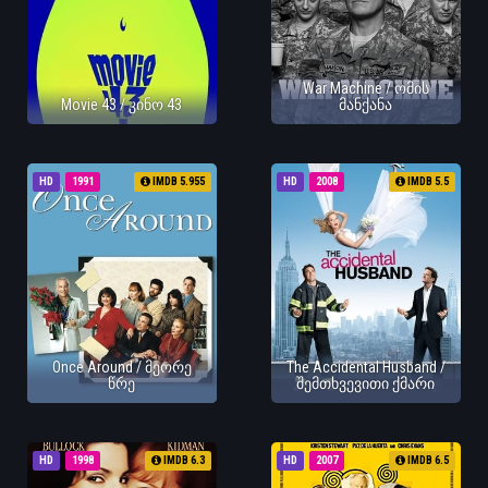
War Machine / ომის
Movie 43 / კინო 43
მანქანა
HD
1991
IMDB 5.955
HD
2008
IMDB 5.5
Once Around / მეორე
The Accidental Husband /
წრე
შემთხვევითი ქმარი
HD
1998
IMDB 6.3
HD
2007
IMDB 6.5