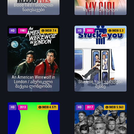
Blood Ties / სისხლით
ნათესავები
My Girl / ჩემი გოგო
HD
1981
IMDB 7.4
HD
2003
IMDB 5.3
An American Werewolf in
London / ამერიკელი
Stuck on You / ვგიჟდები
მაქცია ლონდონში
შენზე
HD
2013
IMDB 4.571
HD
2017
IMDB 5.563