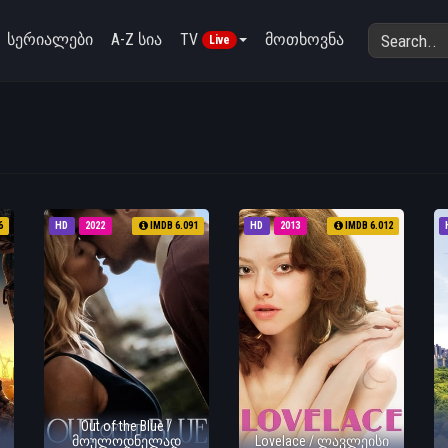
სერიალები
A-Z სია
TV
მოთხოვნა
Live
6
HD
2022
IMDB 6.091
HD
2013
IMDB 6.012
Out of the Blue /
მოულოდნელად
Lovelace / ლავლეისი