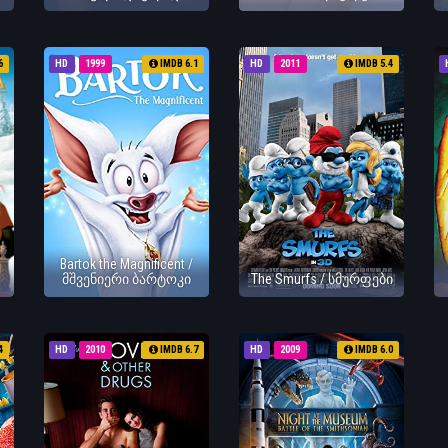
6
HD
1999
IMDB 6.1
HD
2011
IMDB 5.4
Bartok the Magnificent /
მშვენიერი ბარტოკი
The Smurfs / სმურფები
4
HD
2010
IMDB 6.7
HD
2009
IMDB 6.0