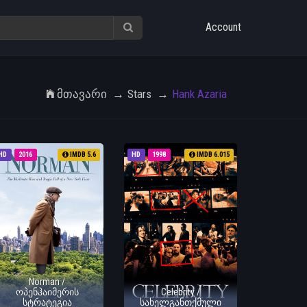
Account
Მთავარი
Stars
Hank Azaria
HD
2016
IMDB 5.6
HD
1998
IMDB 6.015
Norman /
ოპენჰაიმერის
Celebrity /
სტრატეგია
სახელგანთქმული