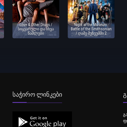
Love & Other Drugs /
Night at the Museum:
სიყვარული და სხვა
Battle of the Smithsonian
წამლები
/ ღამე მუზეუმში 2
Საჭირო Ლინკები
Გ
გ
ფ