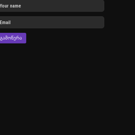
ᲒᲐᲛᲝᲬᲔᲠᲐ