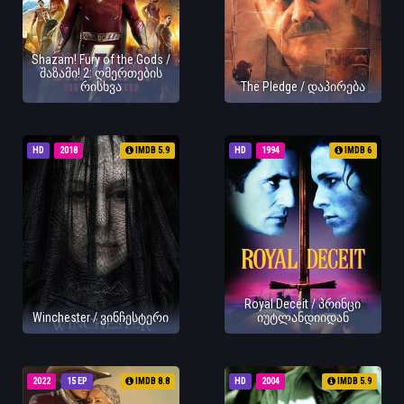
Shazam! Fury of the Gods /
შაზამი! 2: ღმერთების
რისხვა
The Pledge / დაპირება
HD
2018
IMDB 5.9
HD
1994
IMDB 6
Royal Deceit / პრინცი
Winchester / ვინჩესტერი
იუტლანდიიდან
2022
15 EP
IMDB 8.8
HD
2004
IMDB 5.9