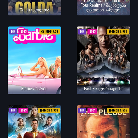
The Nutcracker and the
Four Realms / მაკნატუნა
Golda / გოლდა
და ოთხი სამეფო
HD
2023
IMDB 7.38
HD
2023
IMDB 6.963
Barbie / ბარბი
Fast X / ფორსაჟი 10
HD
2023
IMDB 6.958
HD
2001
IMDB 6.555