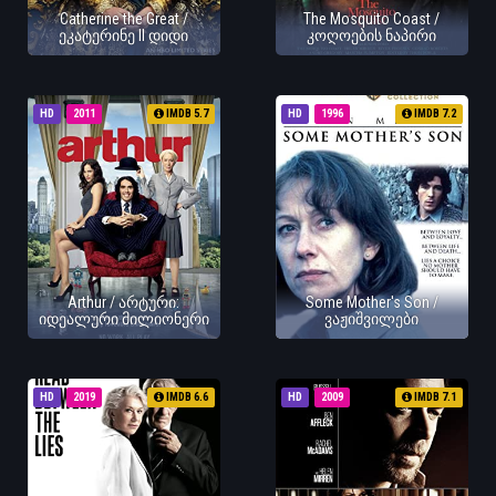
Catherine the Great /
The Mosquito Coast /
ეკატერინე II დიდი
კოღოების ნაპირი
HD
2011
IMDB 5.7
HD
1996
IMDB 7.2
Arthur / არტური:
Some Mother's Son /
იდეალური მილიონერი
ვაჟიშვილები
HD
2019
IMDB 6.6
HD
2009
IMDB 7.1