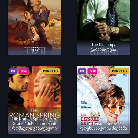
The Clearing /
1923
გაბათილება
HD
2003
IMDB 6.7
HD
2018
IMDB 6.7
The Roman Spring of Mrs.
Stone / მისის სთოუნის
The Leisure Seeker /
რომაული გაზაფხული
დღესასწაულის ძიებაში