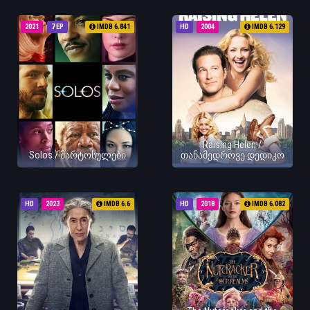
2021
7 EP
IMDB 6.841
HD
2004
IMDB 6.129
Raising Helen /
Solos / მარტოსულები
თანამედროვე დედიკო
HD
2023
IMDB 6.6
HD
2018
IMDB 6.082