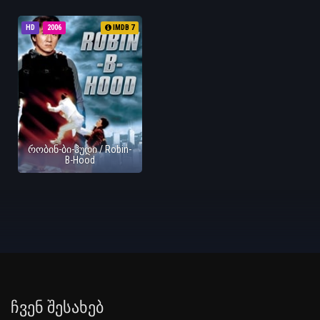
HD
2006
IMDB 7
რობინ-ბი-ჰუდი / Robin-
B-Hood
Ჩვენ Შესახებ