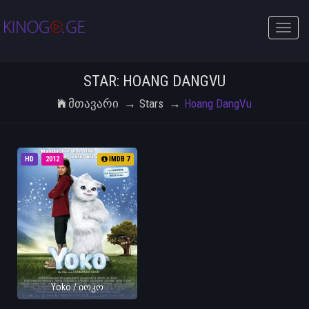
Toggle
naviga
STAR: HOANG DANGVU
Მთავარი
Stars
Hoang DangVu
HD
2012
IMDB 7
Yoko / იოკო