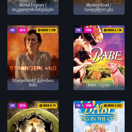
Mortal Engines /
Mystery Road /
სიკვდილის მანქანები
საიდუმლო გზა
HD
2015
IMDB 5.298
HD
1995
IMDB 6.176
Strangerland / უცნობთა
მიწა
Babe / ბეიბი
HD
2016
IMDB 8.19
HD
1998
IMDB 5.552