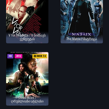
V for Vendetta / V ნიშნავს
ვენდეტას
The Matrix / მატრიცა
HD
2012
IMDB 7.4
Cloud Atlas /
ღრუბლიანი ატლასი