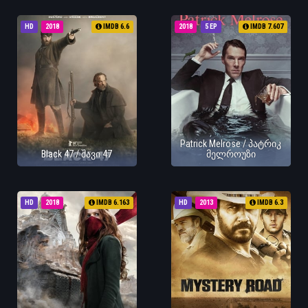
HD
2018
IMDB 6.6
2018
5 EP
IMDB 7.607
Patrick Melrose / პატრიკ
Black 47 / შავი 47
მელროუზი
HD
2018
IMDB 6.163
HD
2013
IMDB 6.3