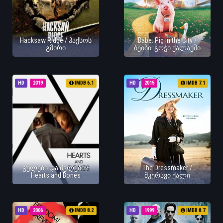
Hacksaw Ridge / ჰაქსოს
Babe: Pig in the City /
გმირი
ბეიბი: გოჭი ქალაქში
HD
2019
IMDB 6.1
HD
2015
IMDB 7.1
გულები და ძვლები /
The Dressmaker /
Hearts and Bones
მკერავი ქალი
HD
2006
IMDB 8.2
HD
1999
IMDB 8.7