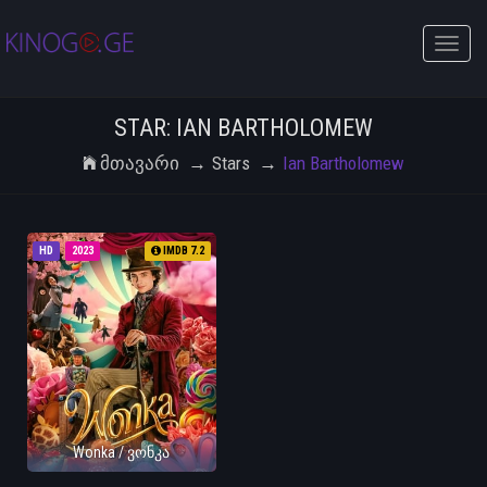
Toggle
naviga
STAR: IAN BARTHOLOMEW
Მთავარი
Stars
Ian Bartholomew
HD
2023
IMDB 7.2
Wonka / ვონკა