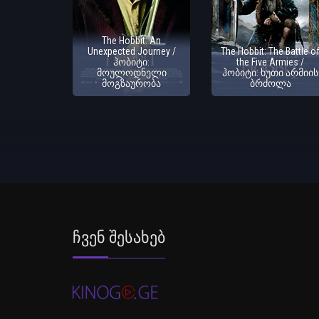
The Hobbit: An
Unexpected Journey /
The Hobbit: The Battle o
ჰობიტი:
the Five Armies /
მოულოდნელი
ჰობიტი: ხუთი არმიის
მოგზაურობა
ბრძოლა
Ჩვენ Შესახებ