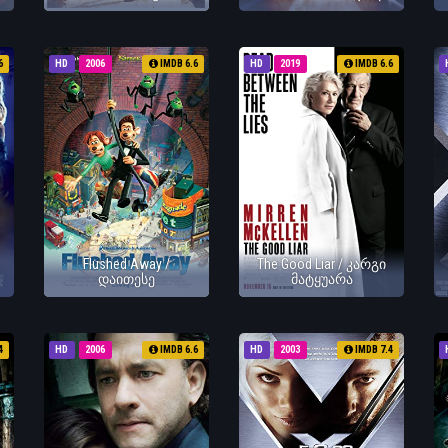
6
HD
2006
IMDB 6.6
HD
2019
IMDB 6.6
Flushed Away /
The Good Liar / კარგი
დაითესე
მატყუარა
4
HD
2006
IMDB 6.6
HD
2003
IMDB 7.4