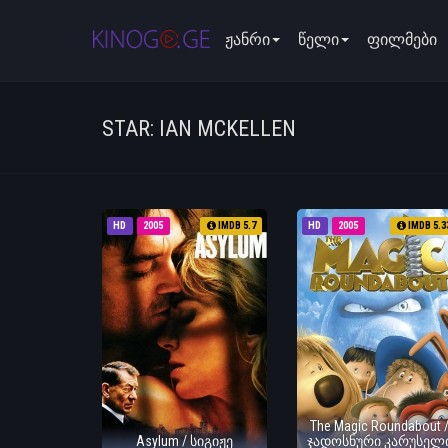
ჟანრი
წელი
ფილმები
STAR: IAN MCKELLEN
HD
2005
IMDB 5.7
HD
2005
IMDB 5.3
The Magic Roundabout 
Asylum / სიგიჟე
ჯადოსნური კარუსელ