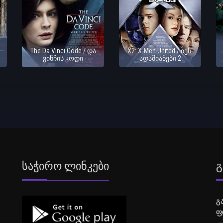
f
The Da Vinci Code / და
X2: X-Men United / იქს-
ვინჩის კოდი
ადამიანები 2
Საჭირო Ლინკები
Გ
გ
ფ