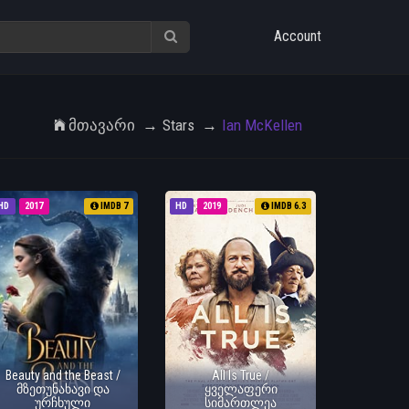
Account
Მთავარი
Stars
Ian McKellen
HD
2017
IMDB 7
HD
2019
IMDB 6.3
Beauty and the Beast /
All Is True /
მზეთუნახავი და
ყველაფერი
ურჩხული
სიმართლეა