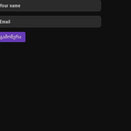
ᲒᲐᲛᲝᲬᲔᲠᲐ