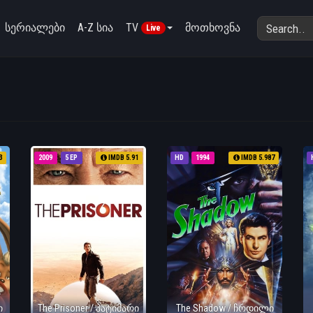
სერიალები
A-Z სია
TV
მოთხოვნა
Live
3
2009
5 EP
IMDB 5.91
HD
1994
IMDB 5.987
/
ი
The Prisoner / პატიმარი
The Shadow / ჩრდილი