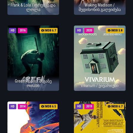
Frank & Lola / ფრენკი და
Waking Madison /
ლოლა
მედისონის გაღვიძება
HD
2016
IMDB 6.7
HD
2020
IMDB 5.8
Green Room / მწვანე
ოთახი
Vivarium / ვივარიუმი
HD
2014
IMDB 6.5
HD
2019
IMDB 6.7