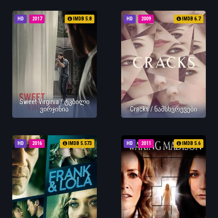
HD
2017
IMDB 5.8
HD
2009
IMDB 6.7
Sweet Virginia / ტკბილი
ვირჯინია
Cracks / ნამსხვრევები
HD
2016
IMDB 5.573
HD
2011
IMDB 5.6