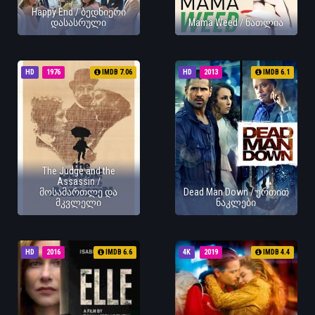
Happy End / ბედნიერი
დასასრული
Mama Weed / ნათლია
HD
1976
IMDB 7.06
HD
2013
IMDB 6.1
The Judge and the
Assassin /
მოსამართლე და
Dead Man Down / ერთით
მკვლელი
ნაკლები
HD
2016
IMDB 6.6
4K
2019
IMDB 4.4