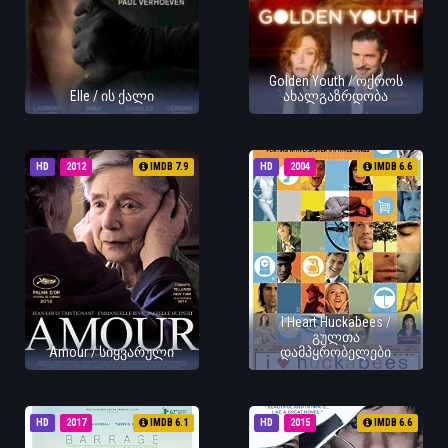
Golden Youth / ოქროს
Elle / ის ქალი
ახალგაზრდობა
HD
2012
IMDB 7.9
HD
2004
IMDB 6.6
I Heart Huckabees /
გულთა
Amour / სიყვარული
დამპყრობელები
HD
2017
IMDB 6.1
HD
2015
IMDB 6.6