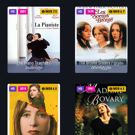
HD
2001
IMDB 7.5
HD
1979
IMDB 6.7
The Piano Teacher /
The Brontë Sisters / დები
პიანისტი
ბრონტები
HD
2019
IMDB 6.0
HD
1991
IMDB 6.5