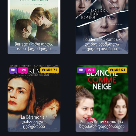
Louder Than Bombs /
Barrage / ორი დედა,
უფრო ხმამაღლა
ორი ქალიშვილი
ვიდრე ბომბები
HD
1996
IMDB 7.6
HD
2019
IMDB 5.4
La Cérémonie /
დანაშაულის
Pure as Snow / ფიფქია:
ცერემონია
ზღაპარი დიდებისთვის