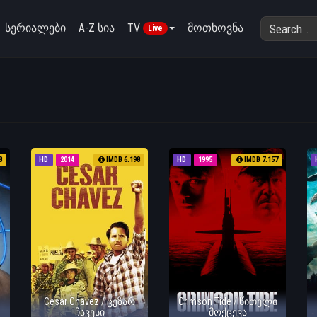
სერიალები
A-Z სია
TV
მოთხოვნა
Live
8
HD
2014
IMDB 6.198
HD
1995
IMDB 7.157
Cesar Chavez / ცეზარ
Crimson Tide / წითელი
ჩავესი
მოქცევა