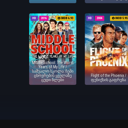
HD
2016
IMDB 6.93
HD
2004
IMDB 5.95
Middle School: The Worst
Years of My Life /
საშუალო სკოლა: ჩემი
ცხოვრების ყველაზე
Flight of the Phoenix /
ცუდი წლები
ფენიქსის გაფრენა