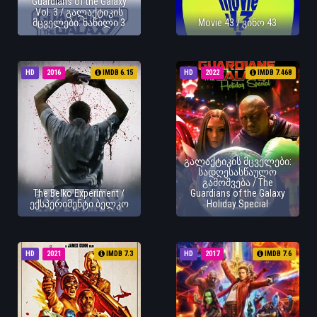
Guardians of the Galaxy
Vol. 3 / გალაქტიკის
მცველები: ნაწილი 3
Movie 43 / კინო 43
HD
2016
IMDB 6.15
HD
2022
IMDB 7.468
გალაქტიკის მცველები:
სადღესასწაულო
გამოშვება / The
The Belko Experiment /
Guardians of the Galaxy
ექსპერიმენტი ბელკო
Holiday Special
HD
2021
IMDB 7.3
HD
2017
IMDB 7.6