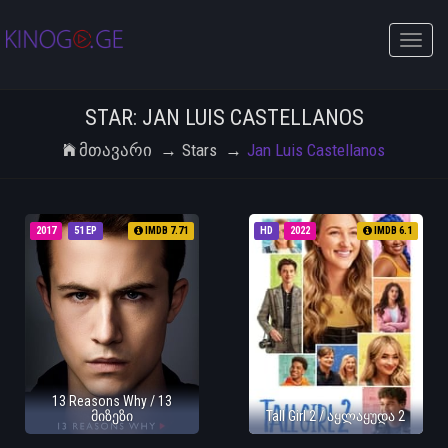
Toggle
naviga
STAR: JAN LUIS CASTELLANOS
Მთავარი
Stars
Jan Luis Castellanos
2017
51 EP
IMDB 7.71
HD
2022
IMDB 6.1
13 Reasons Why / 13
მიზეზი
Tall Girl 2 / აყლაყუდა 2