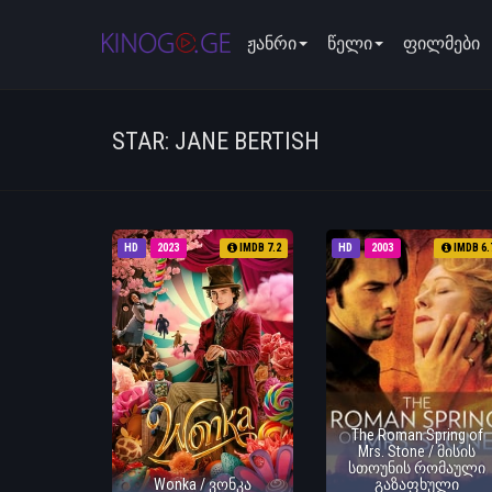
ჟანრი
წელი
ფილმები
STAR: JANE BERTISH
HD
2023
IMDB 7.2
HD
2003
IMDB 6.
The Roman Spring of
Mrs. Stone / მისის
სთოუნის რომაული
Wonka / ვონკა
გაზაფხული