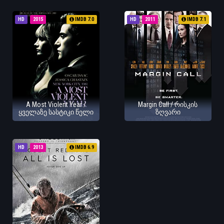
HD
2015
IMDB 7.0
HD
2011
IMDB 7.1
A Most Violent Year /
Margin Call / რისკის
ყველაზე სასტიკი წელი
ზღვარი
HD
2013
IMDB 6.9