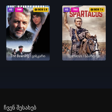
HD
1988
IMDB 5.8
HD
1960
IMDB 7.6
The Dawning / ცისკარი
Spartacus / სპარტაკი
Ჩვენ Შესახებ