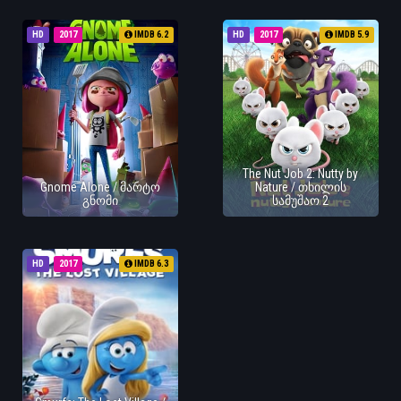
HD
2017
IMDB 6.2
HD
2017
IMDB 5.9
The Nut Job 2: Nutty by
Gnome Alone / მარტო
Nature / თხილის
გნომი
სამუშაო 2
HD
2017
IMDB 6.3