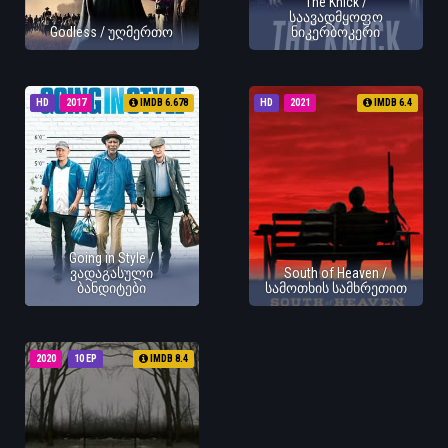
The Knick /
საავადმყოფო
Godless / უღმერთო
ნიკერბოკერი
HD
2017
IMDB 6.678
HD
2021
IMDB 6.4
Going in Style /
ვადაგასული
South of Heaven /
ბანდიტები
სამოთხის სამხრეთით
2020
10 EP
IMDB 8.4