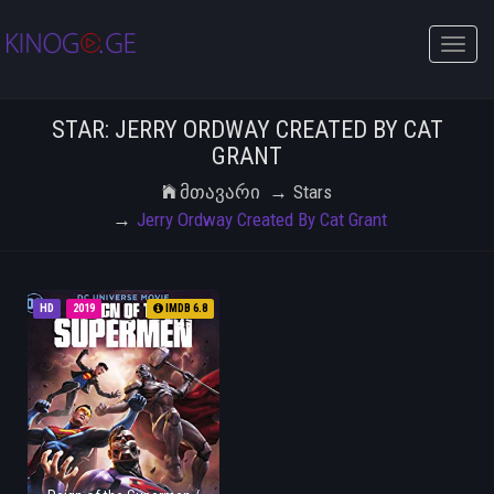
Toggle
naviga
STAR: JERRY ORDWAY CREATED BY CAT
GRANT
Მთავარი
Stars
Jerry Ordway Created By Cat Grant
HD
2019
IMDB 6.8