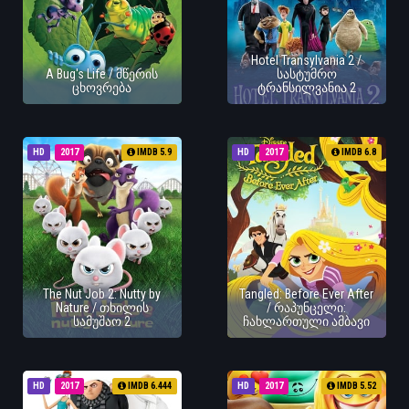
Hotel Transylvania 2 /
A Bug's Life / მწერის
სასტუმრო
ცხოვრება
ტრანსილვანია 2
HD
2017
IMDB 5.9
HD
2017
IMDB 6.8
The Nut Job 2: Nutty by
Tangled: Before Ever After
Nature / თხილის
/ რაპუნცელი:
სამუშაო 2
ჩახლართული ამბავი
HD
2017
IMDB 6.444
HD
2017
IMDB 5.52