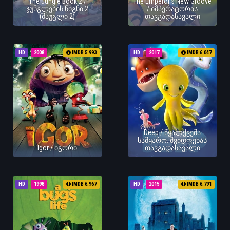
The Jungle Book 2 /
The Emperor's New Groove
ჯუნგლების წიგნი 2
/ იმპერატორის
(მაუგლი 2)
თავგადასავალი
HD
2008
IMDB 5.993
HD
2017
IMDB 6.047
Deep / წყალქვეშა
სამყარო: შვიდფეხას
Igor / იგორი
თავგადასავალი
HD
1998
IMDB 6.967
HD
2015
IMDB 6.791