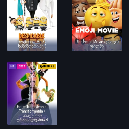
Despicable Me 3 /
The Emoji Movie / ემოჯი
საზიზღარი მე 3
ფილმი
HD
2022
IMDB 7.8
Hotel Transylvania:
Transformania /
სასტუმრო
ტრანსილვანია 4