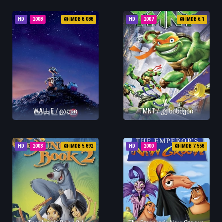
HD
2008
IMDB 8.088
HD
2007
IMDB 6.1
WALL·E / ვალი
TMNT / კუ ნინძები
HD
2003
IMDB 5.892
HD
2000
IMDB 7.558