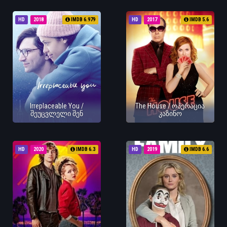
HD
2018
IMDB 6.979
HD
2017
IMDB 5.6
Irreplaceable You /
The House / ოპერაცია
შეუცვლელი შენ
კაზინო
HD
2020
IMDB 6.3
HD
2019
IMDB 6.6