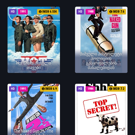
HD
1991
IMDB 6.554
HD
1988
IMDB 7.6
შიშველი პისტოლეტი:
პოლიციის
Hot Shots! / ცხელი
განყოფილების
თავები
მასალებიდან
HD
1991
IMDB 6.9
HD
1984
IMDB 7.2
The Naked Gun 2½: The