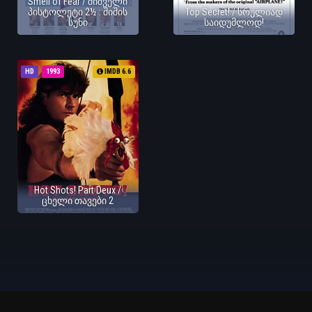
Smell of Fear / შიშველი
პისტოლეტი 2½ : შიშის
Top Secret! / სრულიად
სუნი
საიდუმლოდ!
HD
1993
IMDB 6.6
Hot Shots! Part Deux /
ცხელი თავები 2