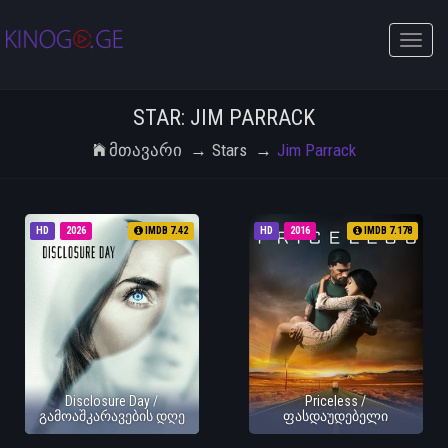
Toggle
naviga
STAR: JIM PARRACK
Მთავარი
Stars
Jim Parrack
HD
2026
IMDB 7.42
HD
2016
IMDB 7.178
Disclosure Day /
Priceless /
გამოაშკარავების დღე
ფასდაუდებელი