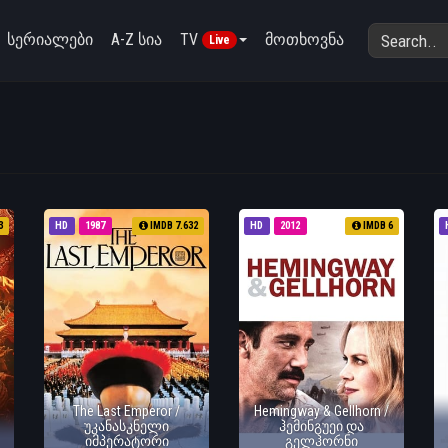
სერიალები
A-Z სია
TV
მოთხოვნა
Live
3
HD
1987
IMDB 7.632
HD
2012
IMDB 6
The Last Emperor /
Hemingway & Gellhorn /
უკანასკნელი
ჰემინგუეი და
იმპერატორი
გელჰორნი