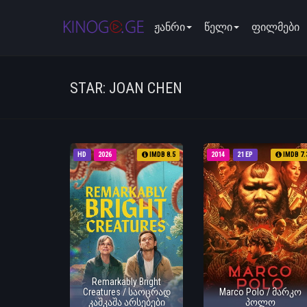
ჟანრი
წელი
ფილმები
STAR: JOAN CHEN
HD
2026
IMDB 8.5
2014
21 EP
IMDB 7.
Remarkably Bright
Creatures / საოცრად
Marco Polo / მარკო
კაშკაშა არსებები
პოლო