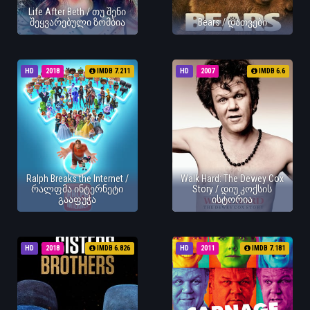
Life After Beth / თუ შენი
შეყვარებული ზომბია
Bears / დათვები
HD
2018
IMDB 7.211
HD
2007
IMDB 6.6
Ralph Breaks the Internet /
Walk Hard: The Dewey Cox
რალფმა ინტერნეტი
Story / დიუ კოქსის
გააფუჭა
ისტორია
HD
2018
IMDB 6.826
HD
2011
IMDB 7.181