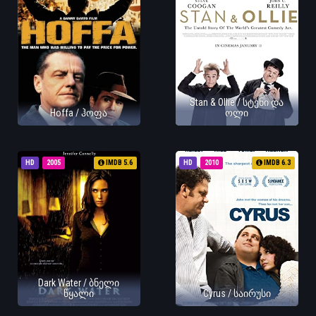
Stan & Ollie / სტენი და
Hoffa / ჰოფა
ოლი
HD
2005
IMDB 5.6
HD
2010
IMDB 6.3
Dark Water / ბნელი
წყალი
Cyrus / საირუსი