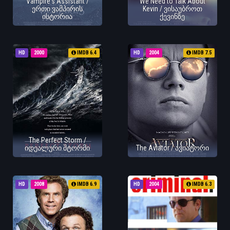
Vampire's Assistant /
We Need to Talk About
ერთი ვამპირის
Kevin / ვისაუბროთ
ისტორია
ქევინზე
HD
2000
IMDB 6.4
HD
2004
IMDB 7.5
The Perfect Storm /
იდეალური შტორმი
The Aviator / ავიატორი
HD
2008
IMDB 6.9
HD
2004
IMDB 6.3