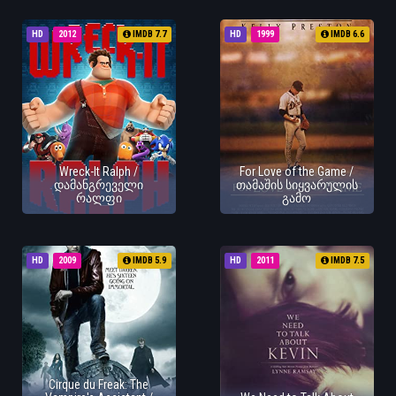
HD
2012
IMDB 7.7
HD
1999
IMDB 6.6
Wreck-It Ralph /
For Love of the Game /
დამანგრეველი
თამაშის სიყვარულის
რალფი
გამო
HD
2009
IMDB 5.9
HD
2011
IMDB 7.5
Cirque du Freak: The