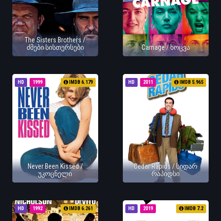
The Sisters Brothers /
ძმები სისთერსები
Carnage / ხოცვა
HD
1999
IMDB 6.179
HD
2011
IMDB 5.965
Never Been Kissed /
Cedar Rapids / სიდარ
უკოცნელი
რაპიდსი
HD
1992
IMDB 6.261
HD
2019
IMDB 7.2