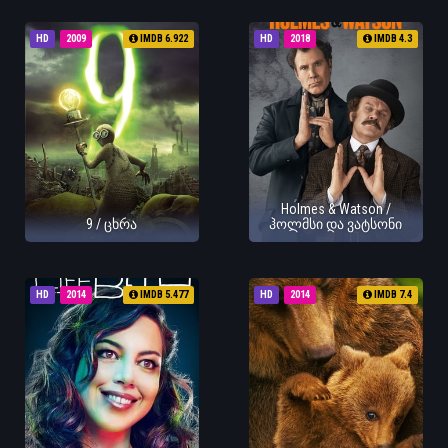
HD
2009
IMDB 6.922
HD
2018
IMDB 4.3
Holmes & Watson /
9 / ცხრა
ჰოლმსი და ვატსონი
HD
2014
IMDB 5.477
HD
2014
IMDB 7.4