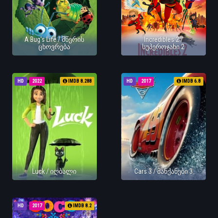
A Bug's Life / მწერის
Incredibles 2 /
ცხოვრება
სუპეროჯახი 2
HD
2022
IMDB 8.288
HD
2017
IMDB 6.8
Luck / იღბალი
Cars 3 / მანქანები 3
HD
2017
IMDB 8.2