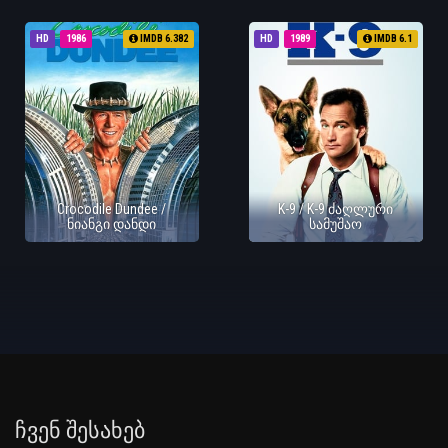
HD
1986
IMDB 6.382
HD
1989
IMDB 6.1
Crocodile Dundee /
K-9 / K-9 ძაღლური
ნიანგი დანდი
სამუშაო
Ჩვენ Შესახებ