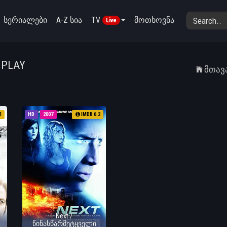
სერიალები
A-Z სია
TV
მოთხოვნა
Live
NPLAY
Მთავ
1
HD
2007
IMDB 6.2
Next /
წინასწარმეტყველი