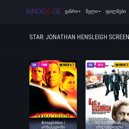
ჟანრი
წელი
ფილმები
STAR: JONATHAN HENSLEIGH SCREE
HD
1998
IMDB 6.7
HD
2012
IMDB 7.
Armageddon /
Kill the Irishman /
არმაგედონი
ირლანდიელი