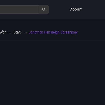
Account
არი
Stars
Jonathan Hensleigh Screenplay