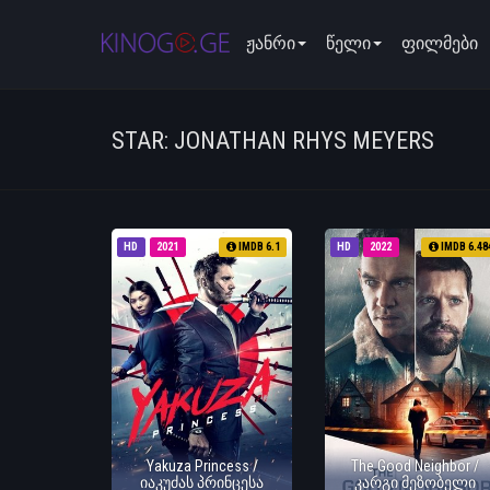
ჟანრი
წელი
ფილმები
STAR: JONATHAN RHYS MEYERS
HD
2021
IMDB 6.1
HD
2022
IMDB 6.48
Yakuza Princess /
The Good Neighbor /
იაკუძას პრინცესა
კარგი მეზობელი