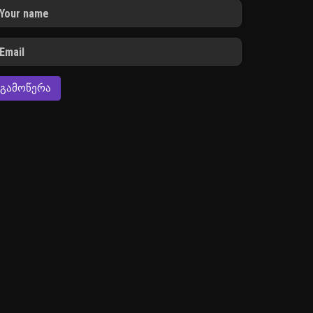
ᲒᲐᲛᲝᲬᲔᲠᲐ