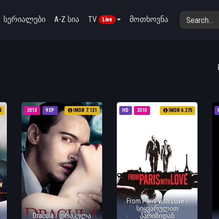
სერიალები
A-Z სია
TV
მოთხოვნა
Live
4
2013
9 EP
IMDB 7.121
HD
2010
IMDB 6.275
From Paris with Love /
სიყვარულით
Dracula / დრაკულა
პარიზიდან