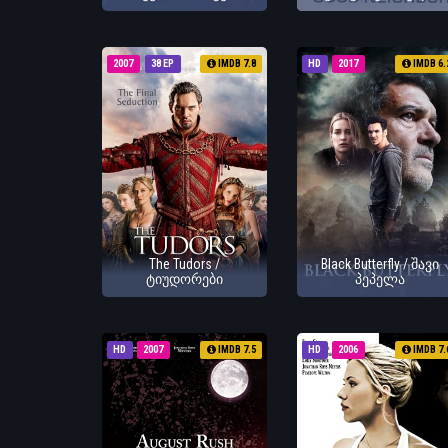
2007
38 EP
IMDB 7.8
HD
2017
IMDB 6.
The Tudors /
Black Butterfly / შავი
ტიუდორები
პეპელა
HD
2007
IMDB 7.5
HD
2006
IMDB 7.