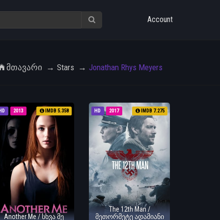
Account
Მთავარი
Stars
Jonathan Rhys Meyers
HD
2013
IMDB 5.358
HD
2017
IMDB 7.275
The 12th Man /
Another Me / სხვა მე
მეთორმეტე ადამიანი