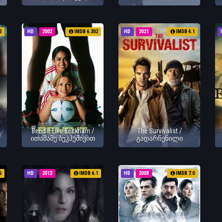
2
HD
2002
IMDB 6.302
HD
2021
IMDB 4.1
Bend It Like Beckham /
The Survivalist /
ითამაშე ბეკჰემივით
გადარჩენილი
6
HD
2013
IMDB 6.1
HD
2008
IMDB 7.0