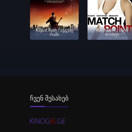
August Rush / ავგუსტ
Match Point / მატჩ
რაში
პოინტი
Ჩვენ Შესახებ