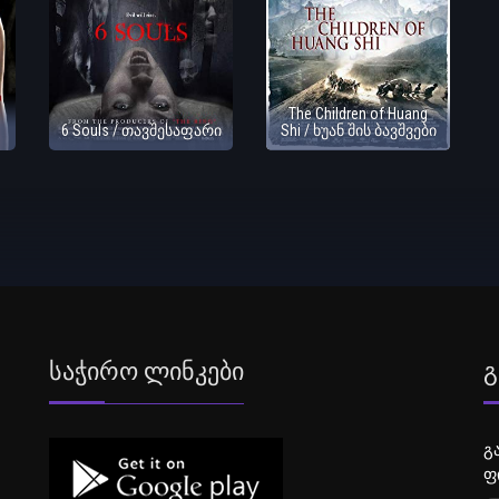
The Children of Huang
6 Souls / თავშესაფარი
Shi / ხუან შის ბავშვები
Საჭირო Ლინკები
Გ
გ
ფ