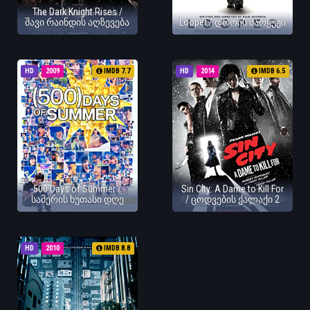
The Dark Knight Rises /
შავი რაინდის აღზევება
Looper / დროის მარყუჟი
HD
2009
IMDB 7.7
HD
2014
IMDB 6.5
500 Days of Summer /
Sin City: A Dame to Kill For
სამერის ხუთასი დღე
/ ცოდვების ქალაქი 2
HD
2010
IMDB 8.8