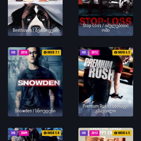
Stop-Loss / იძულებითი
Beethoven / ბეთჰოვენი
ომი
HD
2016
IMDB 7.1
HD
2012
IMDB 6.3
Premium Rush / სწრაფი
Snowden / სნოუდენი
გზავნილი
HD
2009
IMDB 5.8
HD
2013
IMDB 6.5