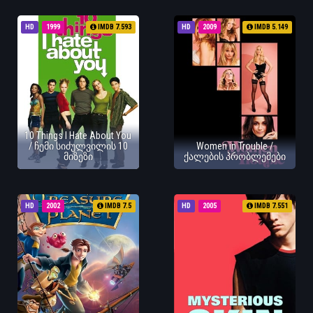
HD
1999
IMDB 7.593
HD
2009
IMDB 5.149
10 Things I Hate About You
/ ჩემი სიძულვილის 10
Women in Trouble /
მიზეზი
ქალების პრობლემები
HD
2002
IMDB 7.5
HD
2005
IMDB 7.551