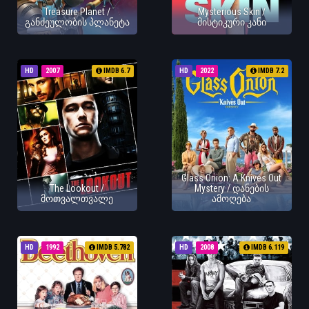
Treasure Planet /
Mysterious Skin /
განძეულობის პლანეტა
მისტიკური კანი
HD
2007
IMDB 6.7
HD
2022
IMDB 7.2
Glass Onion: A Knives Out
The Lookout /
Mystery / დანების
მოთვალთვალე
ამოღება
HD
1992
IMDB 5.782
HD
2008
IMDB 6.119