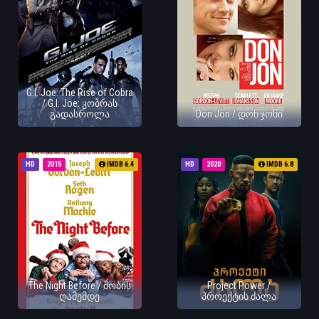
G.I. Joe: The Rise of Cobra
/ G.I. Joe: კობრას
გადასროლა
Don Jon / დონ ჯონი
HD
2015
IMDB 6.4
HD
2020
IMDB 6.8
The Night Before / შობის
Project Power /
ღამემდე
პროექტის ძალა