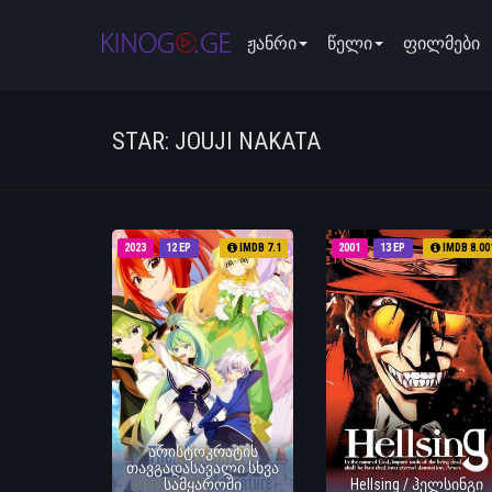
ჟანრი
წელი
ფილმები
STAR: JOUJI NAKATA
2023
12 EP
IMDB 7.1
2001
13 EP
IMDB 8.00
არისტოკრატის
თავგადასავალი სხვა
სამყაროში
Hellsing / ჰელსინგი