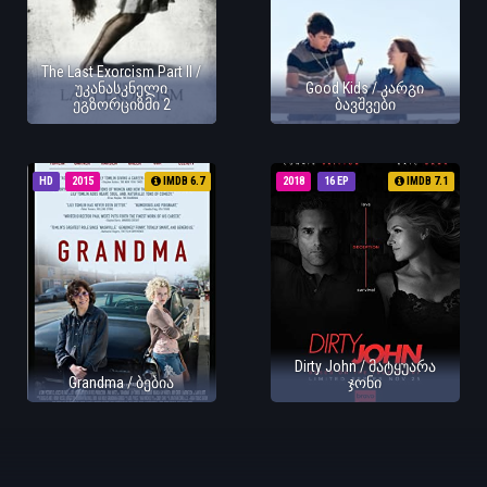
The Last Exorcism Part II /
უკანასკნელი
Good Kids / კარგი
ეგზორციზმი 2
ბავშვები
HD
2015
IMDB 6.7
2018
16 EP
IMDB 7.1
Dirty John / მატყუარა
Grandma / ბებია
ჯონი