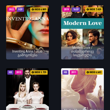
2022
9 EP
IMDB 6.849
2019
16 EP
IMDB 7.409
Modern Love /
Inventing Anna / ანას
თანამედროვე
გამოგონება
სიყვარული
HD
2013
IMDB 5.739
HD
2011
IMDB 6.643