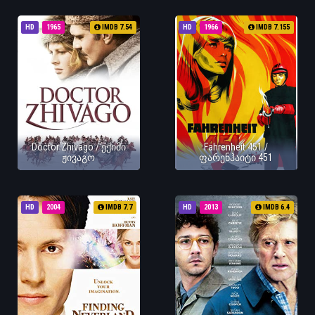
HD
1965
IMDB 7.54
HD
1966
IMDB 7.155
Doctor Zhivago / ექიმი
Fahrenheit 451 /
ჟივაგო
ფარენჰაიტი 451
HD
2004
IMDB 7.7
HD
2013
IMDB 6.4