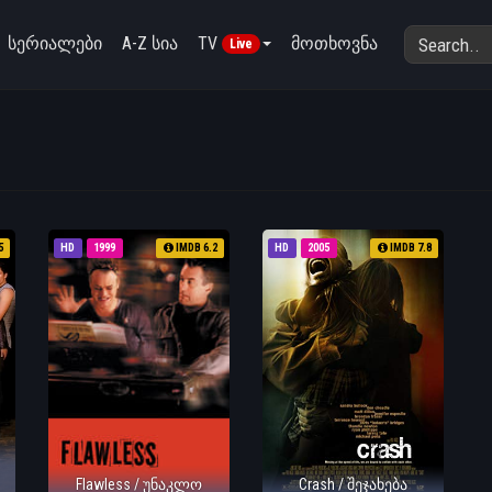
სერიალები
A-Z სია
TV
მოთხოვნა
Live
5
HD
1999
IMDB 6.2
HD
2005
IMDB 7.8
Flawless / უნაკლო
Crash / შეჯახება