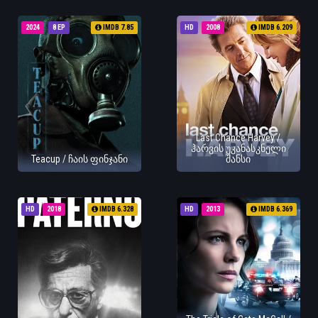
2024
8 EP
IMDB 7.85
HD
2008
IMDB 6.209
Last Chance Harvey /
ჰარვის უკანასკნელი
Teacup / ჩაის ფინჯანი
შანსი
HD
2018
IMDB 6.328
HD
2013
IMDB 6.369