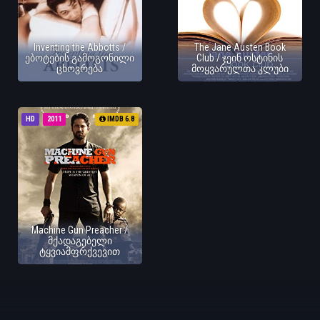
Inventing the Abbotts /
The Jane Austen Book
ებოტების გამოგონილი
Club / ჯეინ ოსტინის
ცხოვრება
მოყვარულთა კლუბი
HD
2011
IMDB 6.8
Machine Gun Preacher /
მქადაგებელი
ტყვიამფრქვევით