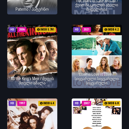
The Trials of Cate McCall /
ქეით მაკკოლის ახალი
Paterno / პატერნო
მცდელობა
HD
2006
IMDB 5.781
HD
2021
IMDB 4.2
Love is Love is Love /
All the King's Men / მეფის
სიყვარული სიყვარული
მთელი ამალა
სიყვარული
HD
1997
IMDB 6.4
HD
2007
IMDB 6.8