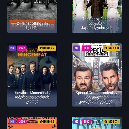
The Decoy Bride /
T2 Trainspotting / T2:
ხაფანგი
ნემსზე
პატარძლისთვის
HD
2022
IMDB 6.7
HD
2016
IMDB 5.8
Operation Mincemeat /
Special Correspondents /
ოპერაცია ხორცის
სპეციალური
გროვა
კორესპონდენტები
HD
2006
IMDB 6.5
HD
2012
IMDB 7.1