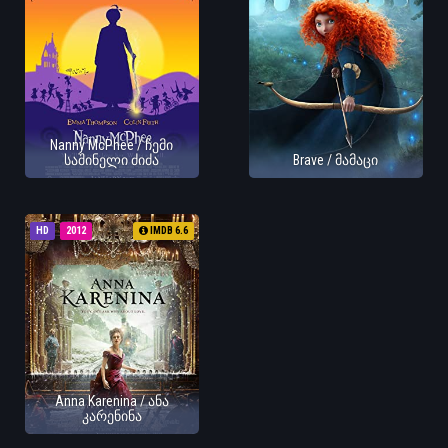
Nanny McPhee / ჩემი
საშინელი ძიძა
Brave / მამაცი
HD
2012
IMDB 6.6
Anna Karenina / ანა
კარენინა