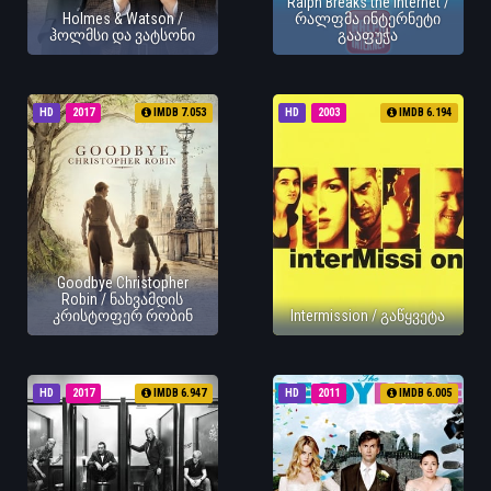
Ralph Breaks the Internet /
Holmes & Watson /
რალფმა ინტერნეტი
ჰოლმსი და ვატსონი
გააფუჭა
HD
2017
IMDB 7.053
HD
2003
IMDB 6.194
Goodbye Christopher
Robin / ნახვამდის
კრისტოფერ რობინ
Intermission / გაწყვეტა
HD
2017
IMDB 6.947
HD
2011
IMDB 6.005