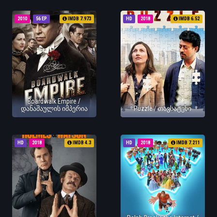
2010
56 EP
IMDB 7.973
HD
2018
IMDB 6.52
Boardwalk Empire /
დანაშაულის იმპერია
Puzzle / თავსატეხი
HD
2018
IMDB 4.3
HD
2018
IMDB 7.211