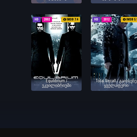
HD
2002
IMDB 7.4
HD
2012
IMDB 5.
Equilibrium /
Total Recall / გაიხსენე
ეკვილიბრიუმი
ყველაფერი