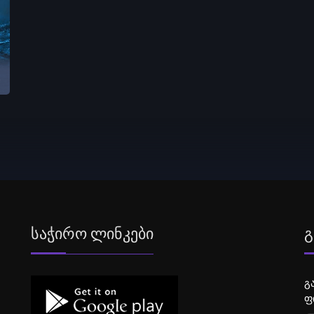
Საჭირო Ლინკები
Გ
გ
ფ