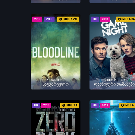
2015
29 EP
IMDB 7.291
HD
2018
IMDB 6.84
Bloodline /
Game Night /
საგვარეულო
დამპლური თამაშები
HD
2013
IMDB 7.4
HD
2019
IMDB 6.