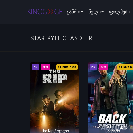
ჟანრი
წელი
ფილმები
STAR: KYLE CHANDLER
HD
2026
IMDB 7.046
HD
2025
IMDB 6.
Back in Action / კვლავ
The Rip / ფული
საქმეში