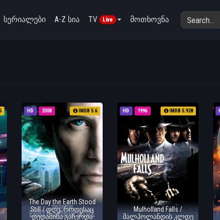
სერიალები
A-Z სია
TV
მოთხოვნა
Live
5
HD
2008
IMDB 5.6
HD
1996
IMDB 5.928
The Day the Earth Stood
Still / დღე, როდესაც
Mulholland Falls /
დედამიწა გაჩერდა
მალჰოლანდის კლდე