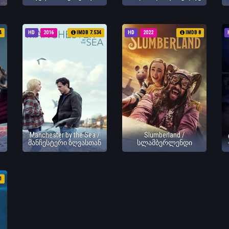
4
HD
2016
IMDB 7.534
HD
2022
IMDB 8
Manchester by the Sea /
Slumberland /
მანჩესტერი ზღვასთან
სლამბერლენდი
1