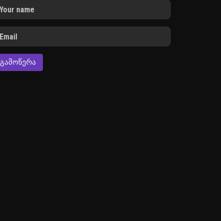
ᲒᲐᲛᲝᲬᲔᲠᲐ