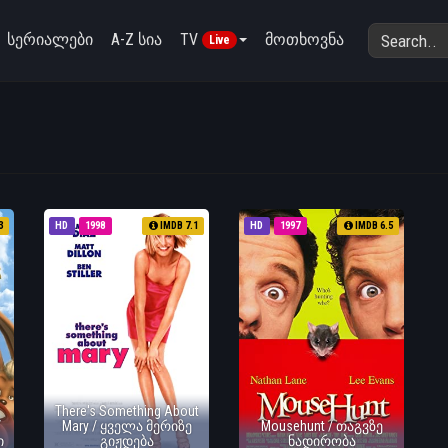
სერიალები
A-Z სია
TV
მოთხოვნა
Live
3
HD
1998
IMDB 7.1
HD
1997
IMDB 6.5
There's Something About
/
Mary / ყველა მერიზე
Mousehunt / თაგვზე
ი
გიჟდება
ნადირობა