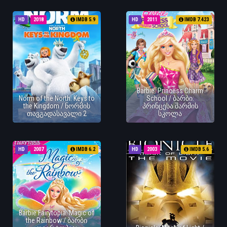
HD
2018
IMDB 5.9
HD
2011
IMDB 7.423
Barbie: Princess Charm
Norm of the North: Keys to
School / ბარბი:
the Kingdom / ნორმის
პრინცესა შარმის
თავგადასავალი 2
სკოლა
HD
2007
IMDB 6.2
HD
2003
IMDB 5.6
Barbie Fairytopia: Magic of
the Rainbow / ბარბი