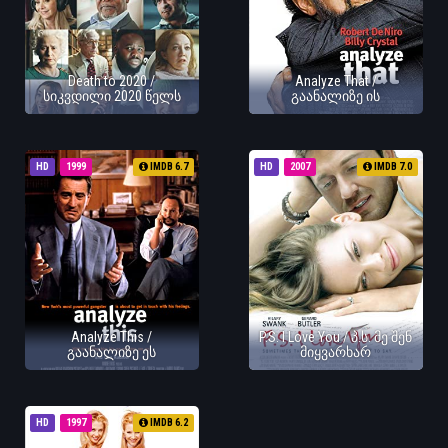
Death to 2020 /
Analyze That /
სიკვდილი 2020 წელს
გაანალიზე ის
HD
1999
IMDB 6.7
HD
2007
IMDB 7.0
Analyze This /
P.S. I Love You / პ.ს. მე შენ
გაანალიზე ეს
მიყვარხარ
HD
1997
IMDB 6.2