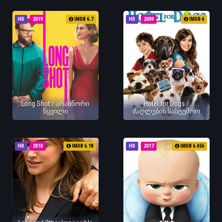
HD
2019
IMDB 6.7
HD
2009
IMDB 6
Long Shot / არასწორი
Hotel for Dogs /
წყვილი
ძაღლების სასტუმრო
HD
2010
IMDB 6.18
HD
2017
IMDB 6.456