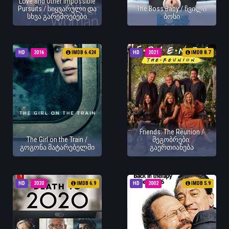
Love and Other Impossible
Pursuits / სიყვარული და
The Boss Baby / ჩვილი
სხვა გარემოებები
ბოსი
HD
2016
IMDB 6.424
HD
2021
IMDB 8.7
Friends: The Reunion /
The Girl on the Train /
მეგობრები:
გოგონა მატარებელში
გაერთიანება
HD
2020
IMDB 6.9
HD
2002
IMDB 5.9