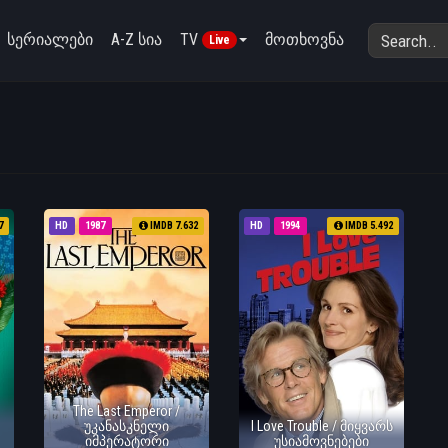
სერიალები
A-Z სია
TV
მოთხოვნა
Live
7
HD
1987
IMDB 7.632
HD
1994
IMDB 5.492
The Last Emperor /
უკანასკნელი
I Love Trouble / მიყვარს
იმპერატორი
უსიამოვნებები