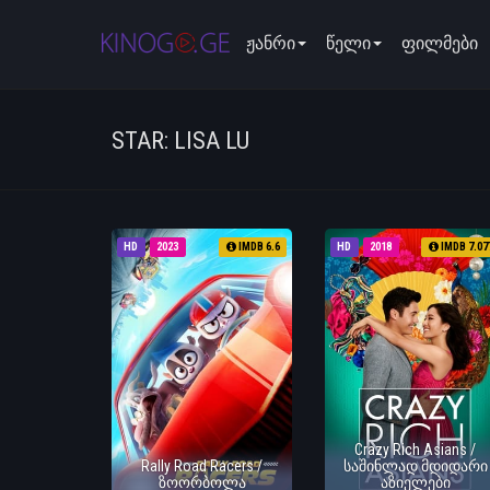
ჟანრი
წელი
ფილმები
STAR: LISA LU
HD
2023
IMDB 6.6
HD
2018
IMDB 7.07
Crazy Rich Asians /
Rally Road Racers /
საშინლად მდიდარი
ზოორბოლა
აზიელები