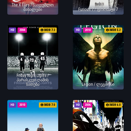
The X Files / საიდუმლო
მასალები
Furious 7 / ფორსაჟი 7
HD
2004
IMDB 7.2
HD
2010
IMDB 5.2
Friday Night Lights /
პარასკევი ღამის
ნათება
Legion / ლეგიონი
HD
2010
IMDB 7.0
HD
2006
IMDB 6.0