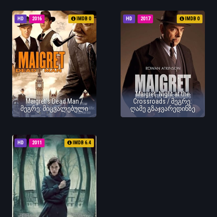
HD
2016
IMDB 0
HD
2017
IMDB 0
Maigret: Night at the
Maigret's Dead Man /
Crossroads / მეგრე:
მეგრე: მიცვალებული
ღამე გზაჯვარედინზე
HD
2011
IMDB 6.4